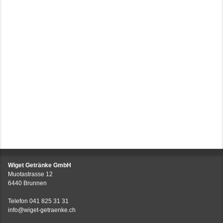
Wiget Getränke GmbH
Muotastrasse 12
6440 Brunnen
Telefon
041 825 31 31
info@wiget-getraenke.ch