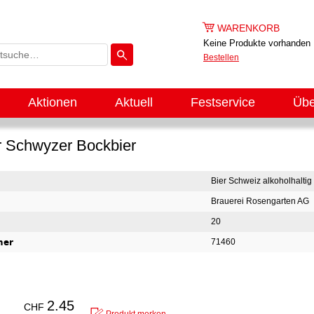
WARENKORB
Keine Produkte vorhanden
Bestellen
Aktionen
Aktuell
Festservice
Übe
r Schwyzer Bockbier
Bier Schweiz alkoholhaltig
Brauerei Rosengarten AG
20
mer
71460
2.45
CHF