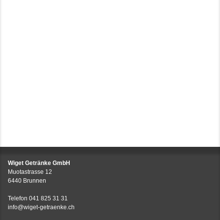
Wiget Getränke GmbH
Muotastrasse 12
6440 Brunnen
Telefon
041 825 31 31
info@wiget-getraenke.ch