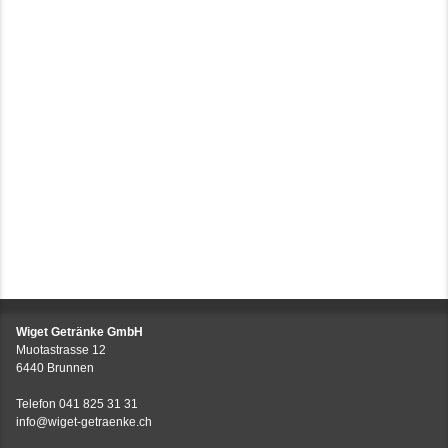
Wiget Getränke GmbH
Muotastrasse 12
6440 Brunnen
Telefon
041 825 31 31
info@wiget-getraenke.ch