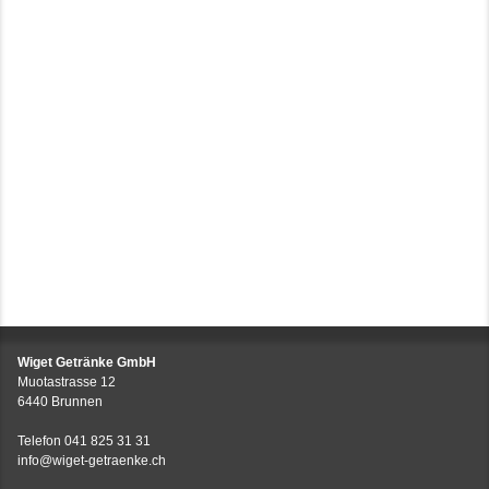
Wiget Getränke GmbH
Muotastrasse 12
6440 Brunnen
Telefon
041 825 31 31
info@wiget-getraenke.ch