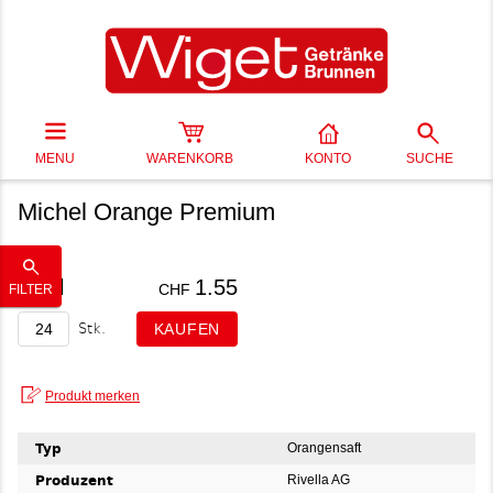
MENU
WARENKORB
KONTO
SUCHE
Michel Orange Premium
20 cl
1.55
CHF
FILTER
Stk.
Typ
Orangensaft
Produzent
Rivella AG