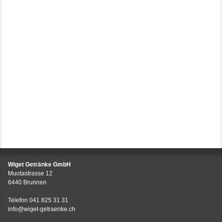
Wiget Getränke GmbH
Muotastrasse 12
6440 Brunnen
Telefon
041 825 31 31
info@wiget-getraenke.ch