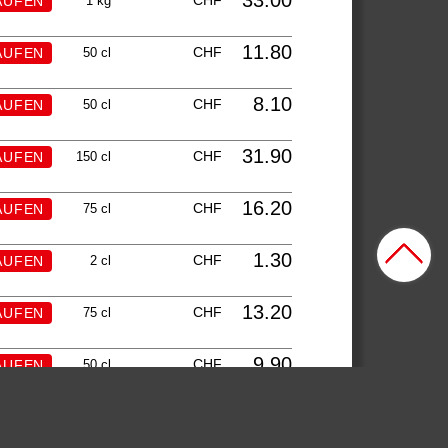
33.00
CHF
1 kg
11.80
CHF
50 cl
8.10
CHF
50 cl
31.90
CHF
150 cl
16.20
CHF
75 cl
1.30
CHF
2 cl
13.20
CHF
75 cl
9.90
CHF
50 cl
2.50
CHF
33 cl