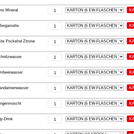
ino Mineral
Bergamotte
ite Prickelnd Zitrone
chnitzwasser
Himbeerwasser
Mandarinenwasser
angenmoscht
y-Drink