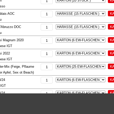
n
esso
ablais AOC
au
d'Abruzzo DOC
au
si Magnum 2020
nese IGT
si 2022
nese IGT
ler-Mix (Feige, Pflaume
er Apfel, Sex ot Beach)
3/24
 IGT
3/24
 IGT
 Gallus 612
EW Six-Pack