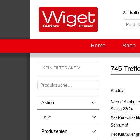
Startseite
Home
Shop
745 Treff
KEIN FILTER AKTIV
Produkt
Nero d´Avola Fe
Aktion
Sicilia 23/24
Land
Pet Knutwiler b
Schrumpf
Produzenten
Pet Knutwiler g