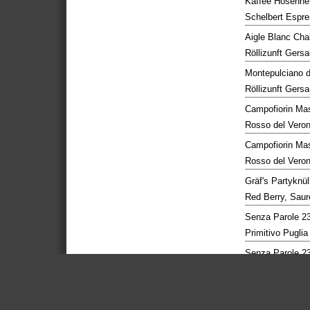
Kaffee Hosenne
Schelbert Espr
Aigle Blanc Ch
Röllizunft Gers
Montepulciano 
Röllizunft Gers
Campofiorin Ma
Rosso del Vero
Campofiorin Ma
Rosso del Vero
Gräf's Partyknül
Red Berry, Saur
Senza Parole 2
Primitivo Puglia
Senza Parole 2
Primitivo Puglia
Schützengarten
Old Style Ale 