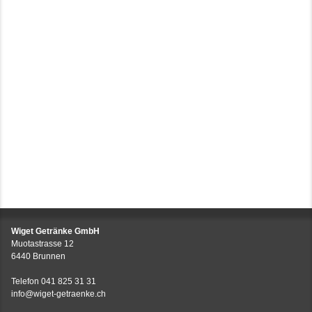
Wiget Getränke GmbH
Muotastrasse 12
6440 Brunnen
Telefon
041 825 31 31
info@wiget-getraenke.ch