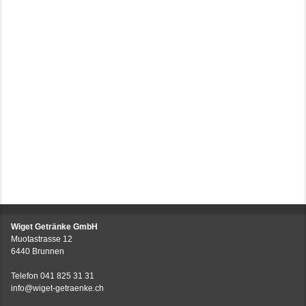
Wiget Getränke GmbH
Muotastrasse 12
6440 Brunnen
Telefon
041 825 31 31
info@wiget-getraenke.ch