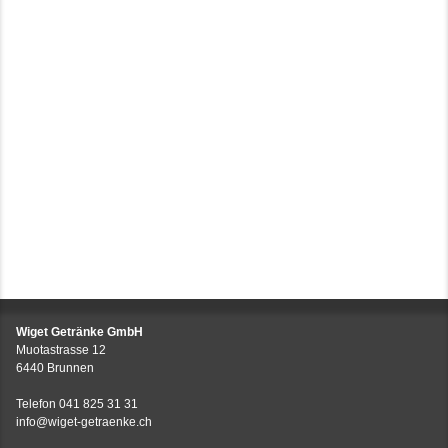
Wiget Getränke GmbH
Muotastrasse 12
6440 Brunnen
Telefon
041 825 31 31
info@wiget-getraenke.ch