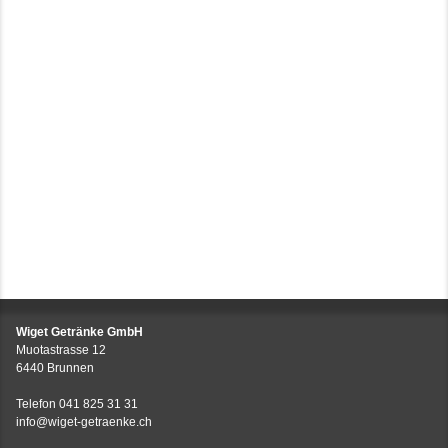
Wiget Getränke GmbH
Muotastrasse 12
6440 Brunnen
Telefon
041 825 31 31
info@wiget-getraenke.ch