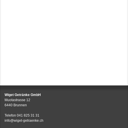
Wiget Getränke GmbH
Muotastrasse 12
6440 Brunnen
Telefon
041 825 31 31
info@wiget-getraenke.ch