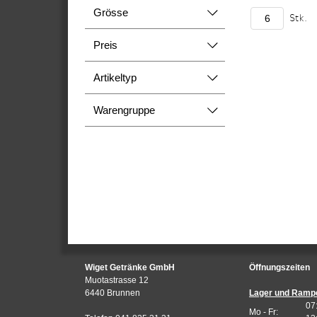
Grösse
Stk.
Preis
Artikeltyp
Warengruppe
Wiget Getränke GmbH
Öffnungszeiten
Muotastrasse 12
6440 Brunnen
Lager und Ramp
07
Mo - Fr: