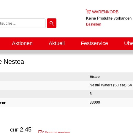
WARENKORB
Keine Produkte vorhanden
Bestellen
Aktionen
Aktuell
Festservice
Übe
e Nestea
Eistee
Nestlé Waters (Suisse) SA
6
mer
33000
2.45
CHF