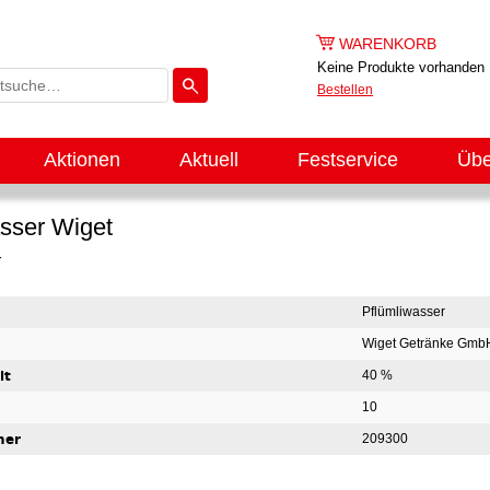
WARENKORB
Keine Produkte vorhanden
Bestellen
Aktionen
Aktuell
Festservice
Übe
sser Wiget
r
Pflümliwasser
Wiget Getränke Gmb
lt
40 %
10
mer
209300