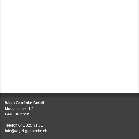
Wiget Getränke GmbH
Muotastrasse 12
6440 Brunnen
Telefon
041 825 31 31
info@wiget-getraenke.ch