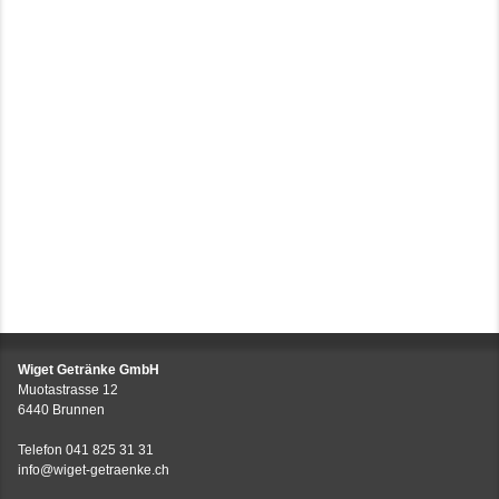
Wiget Getränke GmbH
Muotastrasse 12
6440 Brunnen
Telefon
041 825 31 31
info@wiget-getraenke.ch