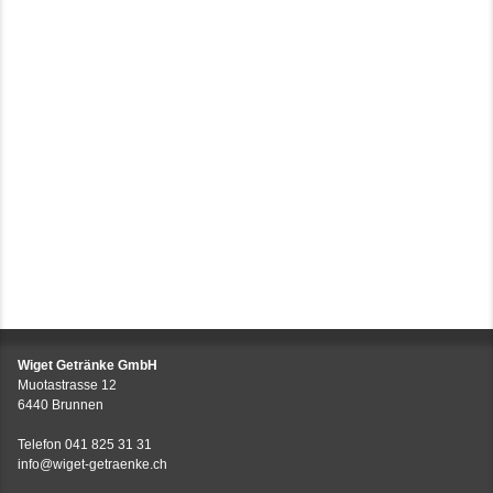
Wiget Getränke GmbH
Muotastrasse 12
6440 Brunnen
Telefon
041 825 31 31
info@wiget-getraenke.ch