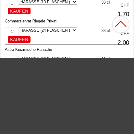
33 cl
CHF
1.70
Commerzienrat Riegele Privat
33 cl
CHF
2.00
Astra Kiezmische Panaché
33 cl
CHF
2.30
Birra Moretti l'Autentica
33 cl
CHF
1.80
Corona Extra Bier EW
33 cl
CHF
1.75