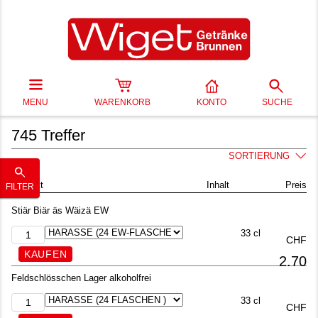
MENU
WARENKORB
KONTO
SUCHE
745 Treffer
SORTIERUNG
Produkt
Inhalt
Preis
FILTER
Stiär Biär äs Wäizä EW
33 cl
CHF
2.70
Feldschlösschen Lager alkoholfrei
33 cl
CHF