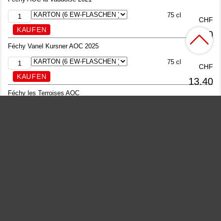
75 cl
CHF
13.40
Féchy Vanel Kursner AOC 2025
75 cl
CHF
13.40
Féchy les Terroises AOC
50 cl
CHF
7.00
Féchy les Terroises AOC
20 cl
CHF
3.55
Papillon Chasselas Romand VdP
100 cl
CHF