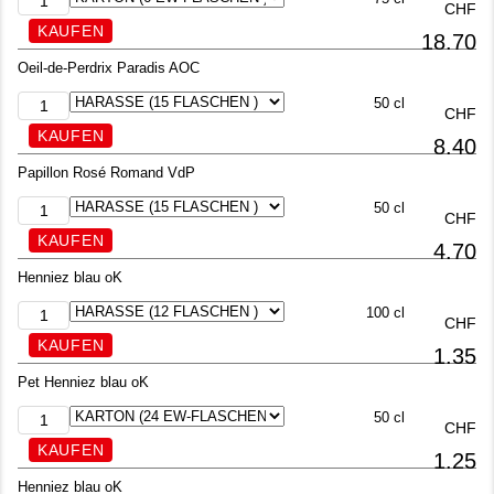
CHF
18.70
Oeil-de-Perdrix Paradis AOC
50 cl
CHF
8.40
Papillon Rosé Romand VdP
50 cl
CHF
4.70
Henniez blau oK
100 cl
CHF
1.35
Pet Henniez blau oK
50 cl
CHF
1.25
Henniez blau oK