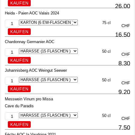
26.00
Heida - Paien AOC Valais 2024
75 cl
CHF
16.50
Chardonnay Germanier AOC
50 cl
CHF
8.30
Johannisberg AOC Weingut Seewer
50 cl
CHF
9.20
Messwein Vinum pro Missa
Cave du Paradis
50 cl
CHF
7.50
Féchy AOC la Vaudoise 2021