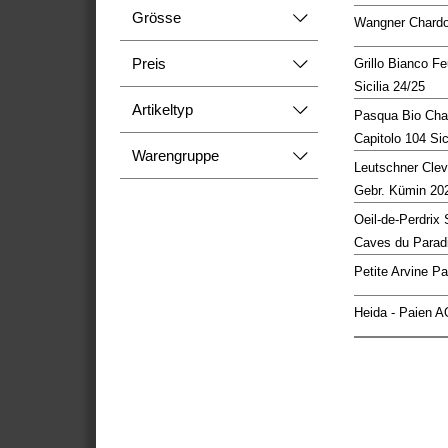
Grösse
Wangner Chard
Preis
Grillo Bianco F
Sicilia 24/25
Artikeltyp
Pasqua Bio Char
Capitolo 104 Si
Warengruppe
Leutschner Clev
Gebr. Kümin 20
Oeil-de-Perdrix
Caves du Parad
Petite Arvine P
Heida - Paien A