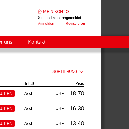
MEIN KONTO
Sie sind nicht angemeldet
Anmelden
Registrieren
r uns
Kontakt
SORTIERUNG
Inhalt
Preis
18.70
CHF
75 cl
16.30
CHF
75 cl
13.40
CHF
75 cl