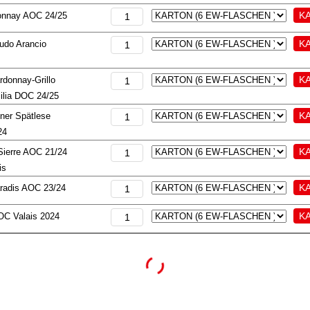
onnay AOC 24/25
eudo Arancio
donnay-Grillo
cilia DOC 24/25
ner Spätlese
24
 Sierre AOC 21/24
is
aradis AOC 23/24
OC Valais 2024