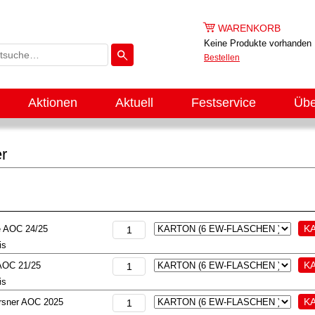
WARENKORB
Keine Produkte vorhanden
Bestellen
Aktionen
Aktuell
Festservice
Übe
er
re AOC 24/25
is
 AOC 21/25
is
rsner AOC 2025