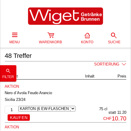
MENU
WARENKORB
KONTO
SUCHE
48 Treffer
SORTIERUNG
Produkt
Inhalt
Preis
FILTER
AKTION
Nero d´Avola Feudo Arancio
Sicilia 23/24
75 cl
statt 11.20
10.70
CHF
AKTION